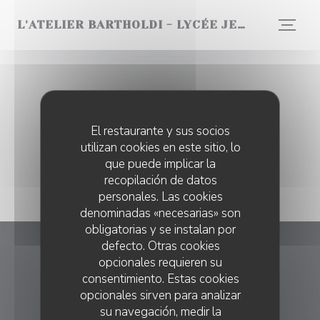
Personalización de sus opciones de cookies
L'ATELIER BARTHOLDI - LYCÉE JEAN DROUANT
Fotografías
El restaurante y sus socios
utilizan cookies en este sitio, lo
que puede implicar la
recopilación de datos
personales. Las cookies
denominadas «necesarias» son
obligatorias y se instalan por
defecto. Otras cookies
L'Atelier Bartholdi - Lycée Jean
opcionales requieren su
Drouant
consentimiento. Estas cookies
opcionales sirven para analizar
((abre en una nueva 
20, rue Médéric 75017 Paris
su navegación, medir la