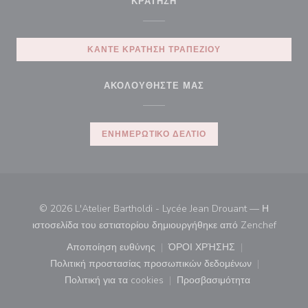
ΚΡΆΤΗΣΗ
ΚΆΝΤΕ ΚΡΆΤΗΣΗ ΤΡΑΠΕΖΙΟΎ
ΑΚΟΛΟΥΘΉΣΤΕ ΜΑΣ
ΕΝΗΜΕΡΩΤΙΚΌ ΔΕΛΤΊΟ
© 2026 L'Atelier Bartholdi - Lycée Jean Drouant — Η
((ανοίγ
ιστοσελίδα του εστιατορίου δημιουργήθηκε από
Zenchef
Αποποίηση ευθύνης
ΌΡΟΙ ΧΡΉΣΗΣ
((ανοίγει σε νέο παράθυρο))
((ανοίγει σε νέο παράθ
Πολιτική προστασίας προσωπικών δεδομένων
((ανοίγει σε νέο παράθυρο))
Πολιτική για τα cookies
Προσβασιμότητα
((ανοίγει σε νέο παράθυρο))
((ανοίγει σε νέο παρά