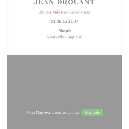
JEAN DROUANT
((ανοίγει σε νέο πα
20, rue Médéric 75017 Paris
01 85 15 21 37
Μετρό
Courcelles (ligne 2)
Waze Map είναι απενεργοποιημένο.
Επέτρεψε