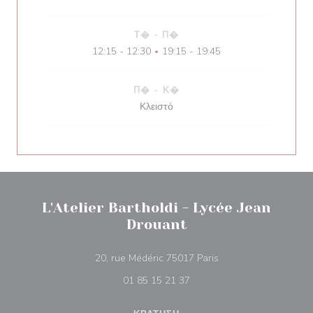
Τ�
-
Π�
12:15 - 12:30
19:15 - 19:45
•
Π�
-
Κ�
Κλειστό
L'Atelier Bartholdi - Lycée Jean
Drouant
((ανοίγει σε νέο παρά
20, rue Médéric 75017 Paris
01 85 15 21 37