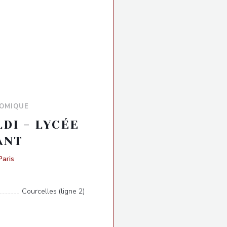
OMIQUE
DI - LYCÉE
ANT
((öffnet ein neues Fenster))
Paris
Courcelles (ligne 2)