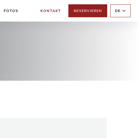
FOTOS
KONTAKT
RESERVIEREN
DE
((ÖFFNET EIN NEUES FENSTER))
((ÖFFNET EIN NEUES FENSTER))