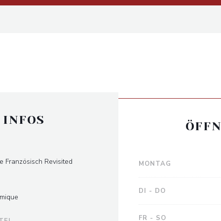
 INFOS
ÖFFN
le Französisch Revisited
MONTAG
DI
-
DO
omique
FR
-
SO
TEL