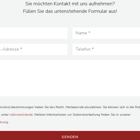
Sie möchten Kontakt mit uns aufnehmen?
Füllen Sie das untenstehende Formular aus!
L'ATELIER BARTHOLDI - LYCÉE JEAN DROUANT
schutzbestimmungen haben Sie das Recht, Werbeanrufe abzulehnen. Sie können sich in die Rob
n unter
robinsonliste.de
. Weitere Informationen zur Datenverarbeitung finden Sie in unserer
lärung
.