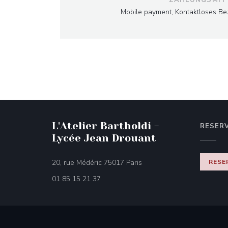
Mobile payment, Kontaktloses Be
L'Atelier Bartholdi -
RESER
Lycée Jean Drouant
((öffnet ein neues Fenster))
20, rue Médéric 75017 Paris
RESE
01 85 15 21 37