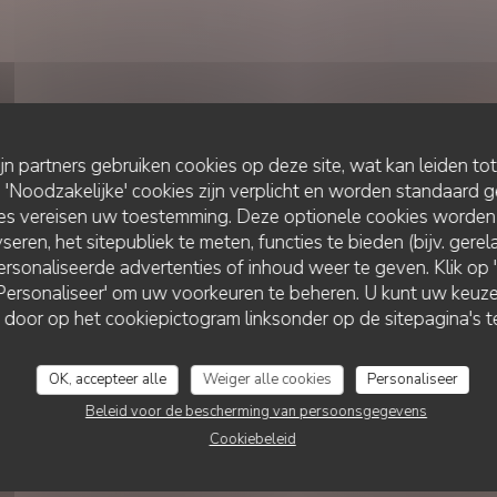
ijn partners gebruiken cookies op deze site, wat kan leiden to
Noodzakelijke' cookies zijn verplicht en worden standaard g
ies vereisen uw toestemming. Deze optionele cookies worden
seren, het sitepubliek te meten, functies te bieden (bijv. gere
rsonaliseerde advertenties of inhoud weer te geven. Klik op 'O
BISTRONOMIC RESTAURANT
•
PARIS
 'Personaliseer' om uw voorkeuren te beheren. U kunt uw keu
L'ATELIER BARTHOLDI - LYCÉE JEAN DROUANT
Bartholdi - Lycée J
 door op het cookiepictogram linksonder op de sitepagina's te
OK, accepteer alle
Weiger alle cookies
Personaliseer
RESERVEER EEN TAFEL
Beleid voor de bescherming van persoonsgegevens
Cookiebeleid