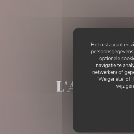
Het restaurant en z
persoonsgegevens. '
optionele cook
navigatie te analy
netwerken) of gepe
'Weiger alle' of
L'Atelier 
wijzigen