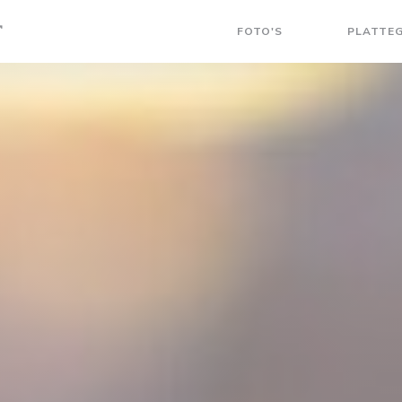
T
FOTO'S
PLATTE
((OPENT IN EEN
((OPENT IN 