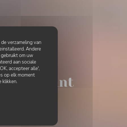
t de verzameling van
eïnstalleerd. Andere
 gebruikt om uw
lateerd aan sociale
K, accepteer alle',
zes op elk moment
ean Drouant
 klikken.