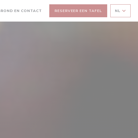
GROND EN CONTACT
RESERVEER EEN TAFEL
NL
 NIEUW VENSTER))
EEN NIEUW VENSTER))